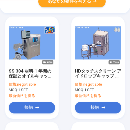
あなたの要件を与える
SS 304 材料 1 年間の
HDタッチスクリーン ア
保証とオイルキャップ
イドロップキャップ グ
閉塞検査のための蓋監
ラス・ターンテーブル
価格:
negotiable
価格:
negotiable
査システム
検査の検査用
MOQ:
1 SET
MOQ:
1 SET
最新価格を得る
最新価格を得る
接触
接触