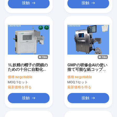
接触
接触
1L妖精の帽子の閉鎖の
GMPの研修会AIの使い
ための十分に自動化さ
捨て可能な紙コップの
れたCCDの視覚検査シ
ための視覚帽子の検査
価格:
negotiable
価格:
negotiable
ステム
システム
MOQ:
1セット
MOQ:
1セット
最新価格を得る
最新価格を得る
接触
接触