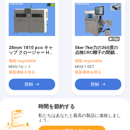
28mm 1810 pco キャ
5kw-7kw力の360度の
ップ クロージャー HD
点検CRC帽子の閉鎖ソ
ディスプレイ スクリー
フトウェア
価格:
negotiable
価格:
negotiable
ン付き外観検査システ
MOQ:
1セット
MOQ:
1 SET
ム
最新価格を得る
最新価格を得る
接触
接触
時間を節約する
私たちはあなたと最高の製品に連絡しまし
ょう。