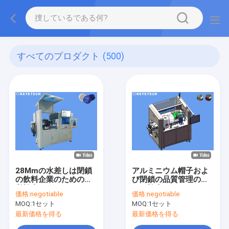
すべてのプロダクト
(500)
28Mmの水差しは閉鎖
アルミニウム帽子およ
の飲料企業のための視
び閉鎖の品質管理のた
覚検査システムをおお
めの検査システム
価格:
negotiable
価格:
negotiable
う
MOQ:
1セット
MOQ:
1セット
最新価格を得る
最新価格を得る