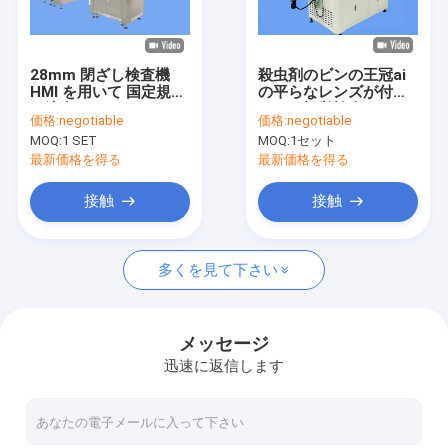
工場旅行
品質管理
28mm 閉ざし検査機
殺虫剤のビンの王冠ai
HMI を用いて 国定規格
の平らなレンズが付い
私達に連絡しなさい
に適合
ている視覚検査システ
価格:
negotiable
価格:
negotiable
ム
MOQ:
1 SET
MOQ:
1セット
ニュース
最新価格を得る
最新価格を得る
引用を要求しなさい
接触
接触
多くを見て下さい
ボトル検査機
カップ検査機
メッセージ
迅速に返信します
プレフォーム検査機
IML検査機