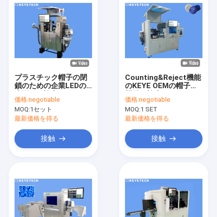
プラスチック帽子の閉
Counting&Reject機能
鎖のための企業LEDの
のKEYE OEMの帽子の
光源Aiの検査システム
閉鎖の検査システム
価格:
negotiable
価格:
negotiable
MOQ:
1セット
MOQ:
1 SET
最新価格を得る
最新価格を得る
接触
接触
家
プロダクト
私達について