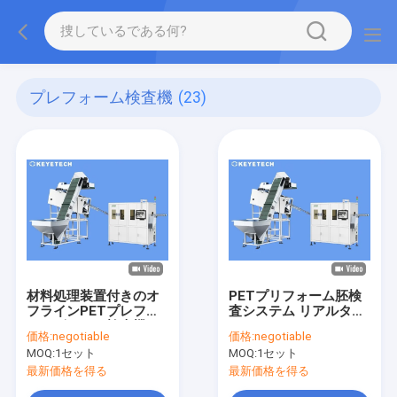
プレフォーム検査機
(23)
材料処理装置付きのオ
PETプリフォーム胚検
フラインPETプレフォ
査システム リアルタイ
ームビジョン検査機
ム リモートアクセス サ
価格:
negotiable
価格:
negotiable
ービスサポート
MOQ:
1セット
MOQ:
1セット
最新価格を得る
最新価格を得る