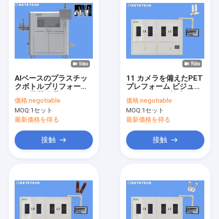
AIベースのプラスチッ
11 カメラを備えたPET
クボトルプリフォーム
プレフォーム ビジュア
向け品質管理ビジョン
ルパッケージ検査シス
価格:
negotiable
価格:
negotiable
検査システム
テム
MOQ:
1セット
MOQ:
1セット
最新価格を得る
最新価格を得る
接触
接触
家
プロダクト
私達について