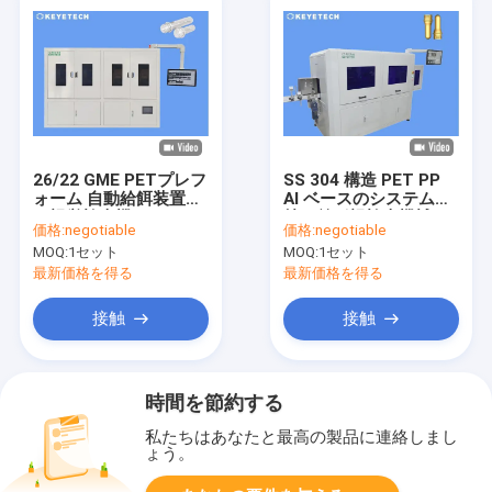
26/22 GME PETプレフ
SS 304 構造 PET PP
ォーム 自動給餌装置付
AI ベースのシステムを
き視覚検査機
持つ前形視検査機械
価格:
negotiable
価格:
negotiable
MOQ:
1セット
MOQ:
1セット
最新価格を得る
最新価格を得る
接触
接触
時間を節約する
私たちはあなたと最高の製品に連絡しまし
ょう。