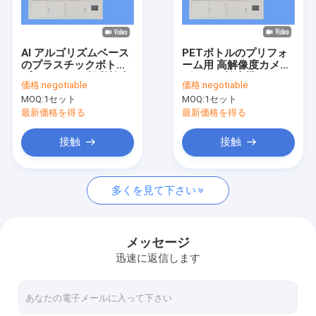
工場旅行
品質管理
AI アルゴリズムベース
PETボトルのプリフォ
のプラスチックボトル
ーム用 高解像度カメラ
私達に連絡しなさい
プレフォーム 視覚検査
ビジョン検査機
価格:
negotiable
価格:
negotiable
機械
MOQ:
1セット
MOQ:
1セット
ニュース
最新価格を得る
最新価格を得る
引用を要求しなさい
接触
接触
多くを見て下さい
ボトル検査機
カップ検査機
メッセージ
迅速に返信します
プレフォーム検査機
IML検査機