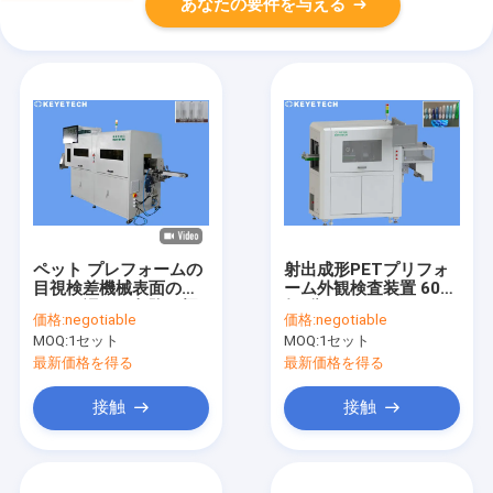
あなたの要件を与える
ペット プレフォームの
射出成形PETプリフォ
目視検差機械表面の泡
ーム外観検査装置 600
オイル汚れの欠陥の探
個/分
価格:
negotiable
価格:
negotiable
知器
MOQ:
1セット
MOQ:
1セット
最新価格を得る
最新価格を得る
接触
接触