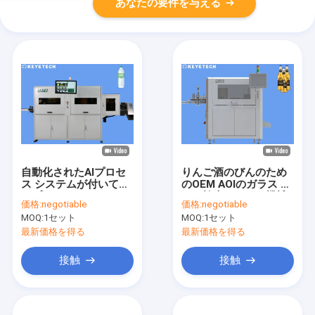
あなたの要件を与える
自動化されたAIプロセ
りんご酒のびんのため
ス システムが付いてい
のOEM AOIのガラス ビ
るプラスチック ガラス
ンの検査システム機械
価格:
negotiable
価格:
negotiable
ビンの点検機械
MOQ:
1セット
MOQ:
1セット
最新価格を得る
最新価格を得る
接触
接触