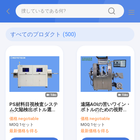
すべてのプロダクト
(500)
PS材料目視検査システ
遠隔AOIの苦いワイン・
ム欠陥検出ボトル選別
ボトルのための視野に
機
よって満たされるびん
価格:
negotiable
価格:
negotiable
の点検機械
MOQ:
1セット
MOQ:
1セット
最新価格を得る
最新価格を得る