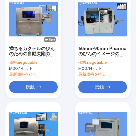
満ちるカクテルのびん
60mm-90mm Pharma
のための自動欠陥の検
のびんのイメージのカ
出システムの漏出探知
メラが付いている視覚
価格:
negotiable
価格:
negotiable
器
検査システム装置
MOQ:
1セット
MOQ:
1セット
最新価格を得る
最新価格を得る
接触
接触
家
プロダクト
私達について