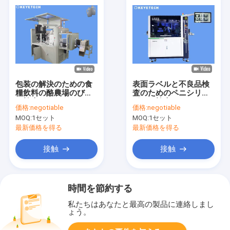
包装の解決のための食
表面ラベルと不良品検
糧飲料の酪農場のびん
査のためのペニシリン
の検査システム
ボトル検査システム
価格:
negotiable
価格:
negotiable
MOQ:
1セット
MOQ:
1セット
最新価格を得る
最新価格を得る
接触
接触
時間を節約する
私たちはあなたと最高の製品に連絡しまし
ょう。