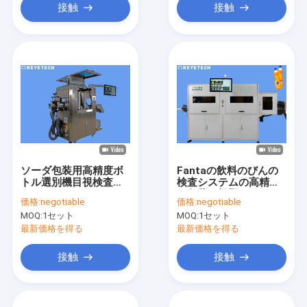
接触
接触
ソーダ包装用高精度ボ
Fantaの飲料のびんの
トル選別機目視検査シ
検査システムの高精度
ステム
の包装の視野システム
価格:
negotiable
価格:
negotiable
MOQ:
1セット
MOQ:
1セット
最新価格を得る
最新価格を得る
接触
接触