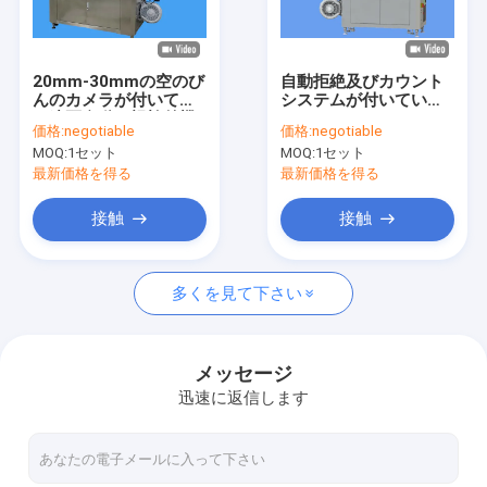
工場旅行
品質管理
20mm-30mmの空のび
自動拒絶及びカウント
んのカメラが付いてい
システムが付いている
私達に連絡しなさい
る遠隔自動目視検差機
オフ・ラインのびんの
価格:
negotiable
価格:
negotiable
械
目視検差機械
MOQ:
1セット
MOQ:
1セット
ニュース
最新価格を得る
最新価格を得る
引用を要求しなさい
接触
接触
多くを見て下さい
ボトル検査機
カップ検査機
メッセージ
迅速に返信します
プレフォーム検査機
IML検査機