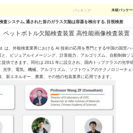
パッキング:
木材パッケー
検査システム
通された首のガラス欠陥は容器を検出する
目視検差
,
,
ペットボトル欠陥検査装置 高性能画像検査装置
chnology Co., Ltd. は、外観検査業界における AI 技術の応用を専門とす
置と、ビジュアルイメージング、計算能力、アルゴリズム、自動制御ソフ
提供できます。同社は 2011 年に設立され、国内トップクラスの光
擁し、光学、電気、機械、アルゴリズム、ソフトウェアのテクノロジーチ
維、新エネルギー、農業、その他の包装業界に応用できます。