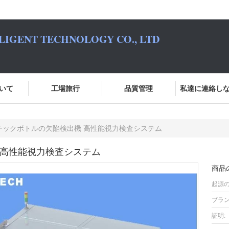
LIGENT TECHNOLOGY CO., LTD
いて
工場旅行
品質管理
私達に連絡し
チックボトルの欠陥検出機 高性能視力検査システム
 高性能視力検査システム
商品
起源の
ブラン
証明: