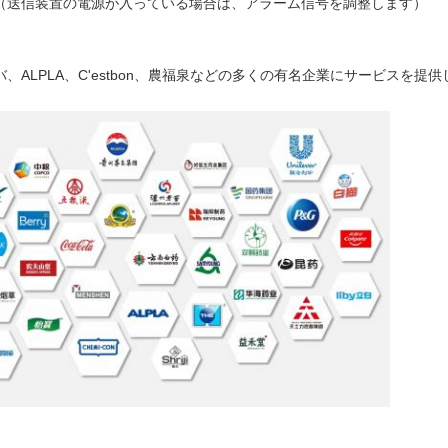
整（送信装置の電源が入っている場合は、アラーム信号を調整します）
、ALPLA、C'estbon、農福泉などの多くの有名企業にサービスを