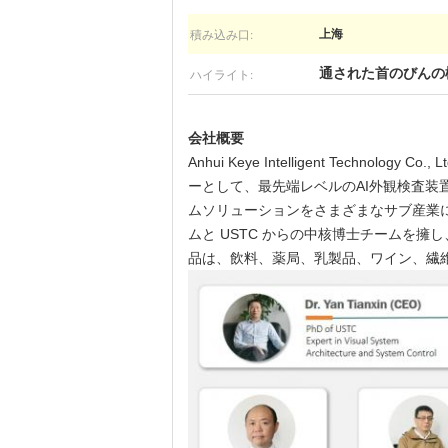
積み込み口:
上海
ハイライト:
通された首のびんの
会社概要
Anhui Keye Intelligent Te
ーとして、最先端レベルのAI外観検査装
ムソリューションをさまざまなサブ産業に
ムと USTC からの中核博士チームを
品は、飲料、薬局、乳製品、ワイン、繊