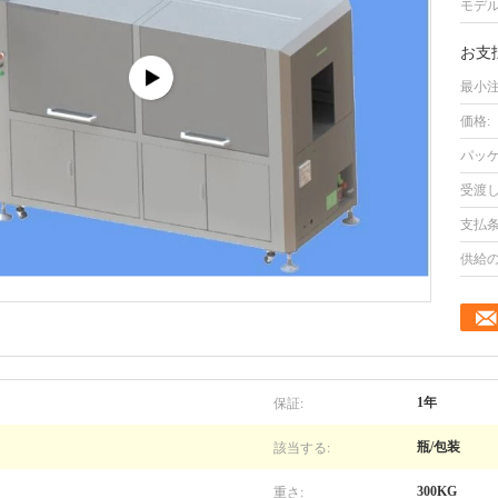
モデル
お支
最小注
価格:
パッケ
受渡し
支払条
供給の
保証:
1年
該当する:
瓶/包装
重さ:
300KG