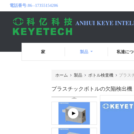
電話番号:
86--17355154206
ANHUI KEYE INTEL
家
製品
私達につ
ホーム
製品
ボトル検査機
プラス
プラスチックボトルの欠陥検出機