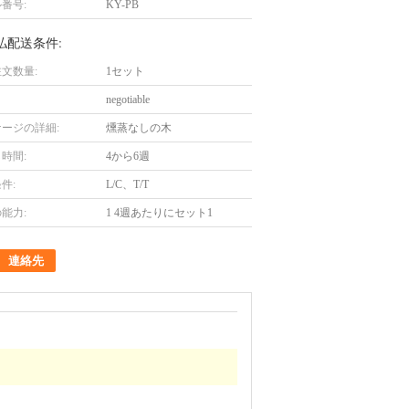
番号:
KY-PB
払配送条件:
文数量:
1セット
negotiable
ージの詳細:
燻蒸なしの木
時間:
4から6週
件:
L/C、T/T
能力:
1 4週あたりにセット1
連絡先