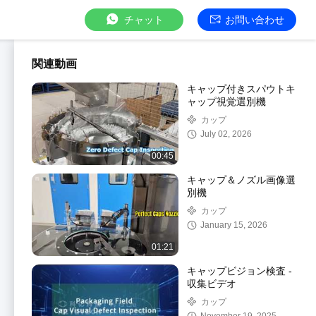
チャット
お問い合わせ
関連動画
キャップ付きスパウトキ
ャップ視覚選別機
カップ
July 02, 2026
00:45
キャップ＆ノズル画像選
別機
カップ
January 15, 2026
01:21
キャップビジョン検査 -
収集ビデオ
カップ