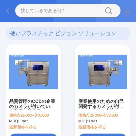
硬いプラスチック ビジョン ソリューション
(125)
品質管理のCCDの企業
産業使用のための自己
のカメラが付いている
開発するカメラが付い
視覚質の検光子
ている500kg点検
価格:
$26,000~$58,000
価格:
$26,000~$58,000
Visualizer
MOQ:
1 set
MOQ:
1 set
最新価格を得る
最新価格を得る