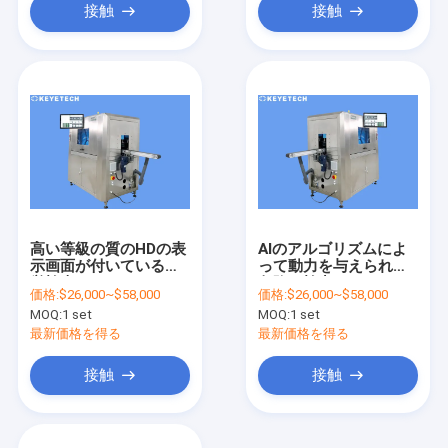
接触
接触
高い等級の質のHDの表
AIのアルゴリズムによ
示画面が付いている視
って動力を与えられる
覚検査システム
欠陥の検出システムの
価格:
$26,000~$58,000
価格:
$26,000~$58,000
目視検差機械
MOQ:
1 set
MOQ:
1 set
最新価格を得る
最新価格を得る
接触
接触