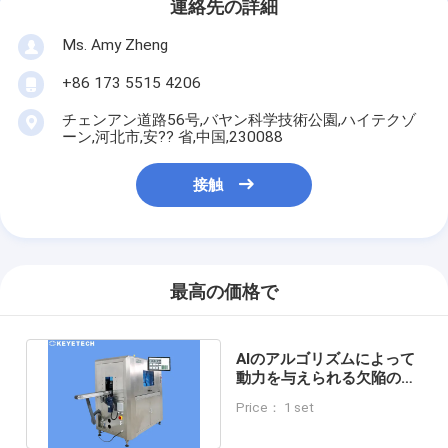
連絡先の詳細
Ms. Amy Zheng
+86 173 5515 4206
チェンアン道路56号,バヤン科学技術公園,ハイテクゾ
ーン,河北市,安?? 省,中国,230088
接触
最高の価格で
AIのアルゴリズムによって
動力を与えられる欠陥の検
出システムの目視検差機械
Price： 1 set