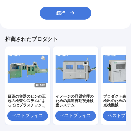
続行
推薦されたプロダクト
目薬の容器のビンの王
イメージの品質管理の
プロダクト表面
冠の検査システムによ
ための高速自動視覚検
検出のための自
ってはプラスチック包
査システム
点検機械
装のための探知器が逃
走する
ベストプライス
ベストプライス
ベストプラ