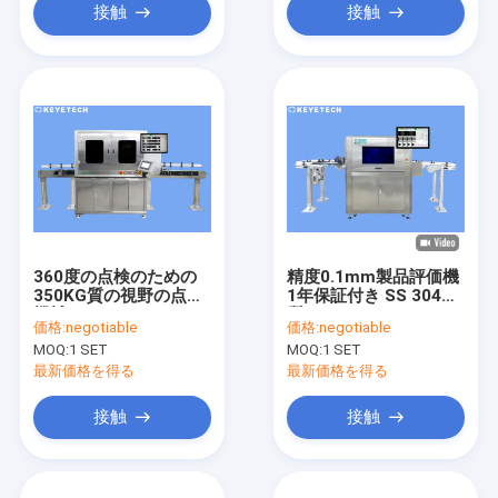
接触
接触
360度の点検のための
精度0.1mm製品評価機
350KG質の視野の点検
1年保証付き SS 304材
機械
質
価格:
negotiable
価格:
negotiable
MOQ:
1 SET
MOQ:
1 SET
最新価格を得る
最新価格を得る
接触
接触