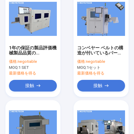
1年の保証の製品評価機
コンベヤー ベルトの構
械製品品質の
造が付いているバーコ
Inpsectionシステム
ードおよび日付コード
価格:
negotiable
価格:
negotiable
目視検差装置
MOQ:
1 SET
MOQ:
1セット
最新価格を得る
最新価格を得る
接触
接触
家
プロダクト
私達について