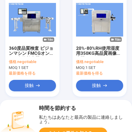
360度品質検査 ビジョ
20%-80%RH使用湿度
ンマシン FMCGオンラ
用350KG高品質画像検
イン欠陥検出器
査機
価格:
negotiable
価格:
negotiable
MOQ:
1 SET
MOQ:
1 SET
最新価格を得る
最新価格を得る
接触
接触
時間を節約する
私たちはあなたと最高の製品に連絡しまし
ょう。