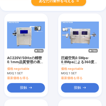
あなたの要件を与える
AC220V/50Hzの精密
圧縮空気0.5Mpa-
0.1mm品質管理の表面
0.8Mpaによる360度品
欠陥の検出機械
質検査ロボット
価格:
negotiable
価格:
negotiable
MOQ:
1 SET
MOQ:
1 SET
最新価格を得る
最新価格を得る
接触
接触