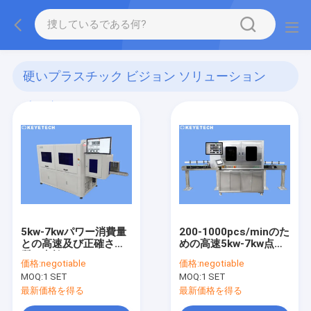
硬いプラスチック ビジョン ソリューション
(125)
5kw-7kwパワー消費量
200-1000pcs/minのた
との高速及び正確さの
めの高速5kw-7kw点検
質の点検
オートメーション シス
価格:
negotiable
価格:
negotiable
テム
MOQ:
1 SET
MOQ:
1 SET
最新価格を得る
最新価格を得る