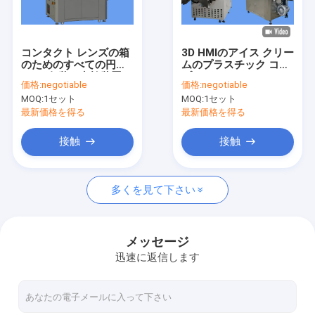
工場旅行
品質管理
コンタクト レンズの箱
3D HMIのアイス クリー
のためのすべての円形
ムのプラスチック コッ
私達に連絡しなさい
AVIの包装の点検装置シ
プ300pcs/Minのため
価格:
negotiable
価格:
negotiable
ステム
の表面の点検装置機械
MOQ:
1セット
MOQ:
1セット
ニュース
最新価格を得る
最新価格を得る
引用を要求しなさい
接触
接触
多くを見て下さい
ボトル検査機
カップ検査機
メッセージ
迅速に返信します
プレフォーム検査機
IML検査機