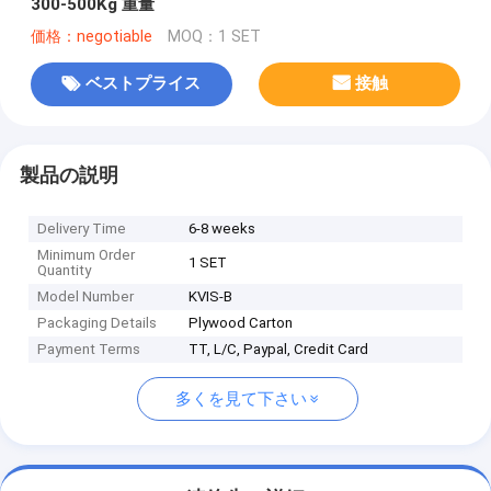
300-500Kg 重量
価格：negotiable
MOQ：1 SET
ベストプライス
接触
製品の説明
Delivery Time
6-8 weeks
Minimum Order
1 SET
Quantity
Model Number
KVIS-B
Packaging Details
Plywood Carton
Payment Terms
TT, L/C, Paypal, Credit Card
多くを見て下さい