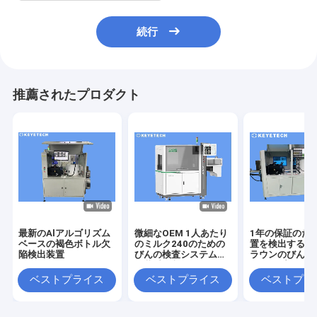
続行
推薦されたプロダクト
最新のAlアルゴリズム
微細なOEM 1人あたり
1年の保証のた
ベースの褐色ボトル欠
のミルク240のための
置を検出する特
陥検出装置
びんの検査システムは
ラウンのびんの
包装受け入れる
シロップにしな
ベストプライス
ベストプライス
ベストプラ