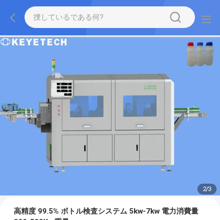
2
/
3
高精度 99.5% ボトル検査システム 5kw-7kw 電力消費量