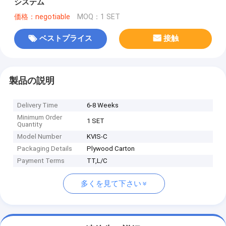
システム
価格：negotiable
MOQ：1 SET
ベストプライス
接触
製品の説明
Delivery Time
6-8 Weeks
Minimum Order
1 SET
Quantity
Model Number
KVIS-C
Packaging Details
Plywood Carton
Payment Terms
TT,L/C
多くを見て下さい