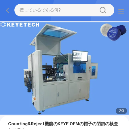
2
/
3
Counting&Reject機能のKEYE OEMの帽子の閉鎖の検査