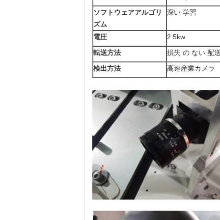
ソフトウェアアルゴリ
深い 学習
ズム
電圧
2.5kw
転送方法
損失 の ない 配
検出方法
高速産業カメラ