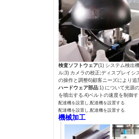
検査ソフトウェア
(1) システム検
ル;3) カメラの校正;ディスプレイ
の操作と調整
6)
顧客ニーズにより追
ハードウェア部品
:
1) について
光源の
を噴出する.
4)
ベルトの速度を制御す
配達機を設置し,配達機を設置する.
配達機を設置し,配達機を設置する.
機械加工