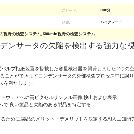
スピード:
600/分
品質:
ハイグレード
の視野の検査システム
600/min視野の検査システム
,
デンサータの欠陥を検出する強力な
めて,二重バルブ拒絶装置を搭載した容量検出器を開発しました.2
することができますコンデンサータの外部検査プロセス中に誤り
ズを満たします.
ソフトウェアへの高ピクセルサンプル画像,検出および表示
ムで 良い製品と欠陥のある製品を特定する
るために,製品のメリット・デメリットを決定するAI人工知能