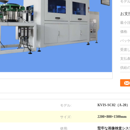
モデル
お支
最小注
価格:
パッケ
受渡し
支払条
供給の
モデル:
KVIS-SC02（A-20）
サイズ:
2200×800×1500mm
使用:
堅牢な画像検査シス