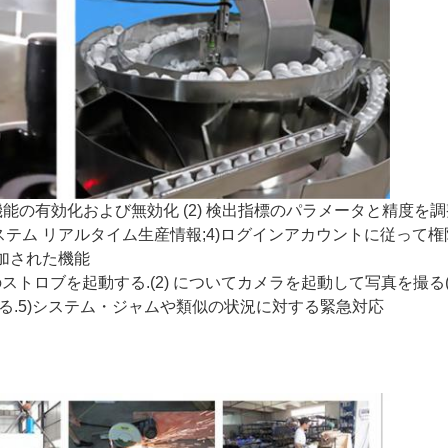
出機能の有効化および無効化 (2) 検出指標のパラメータと精度
システム リアルタイム生産情報;
4)
ログインアカウントに従って権限
加された機能
ストロブを起動する.
(2) について
カメラを起動して写真を撮る
る.
5)
システム・ジャムや類似の状況に対する緊急対応