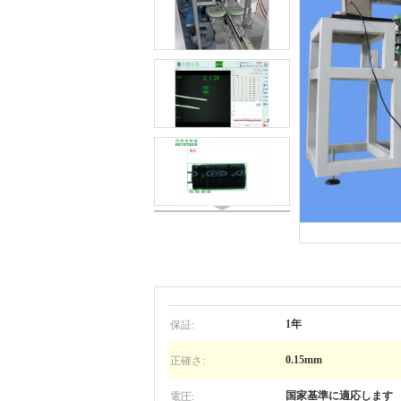
保証:
1年
正確さ:
0.15mm
電圧:
国家基準に適応します