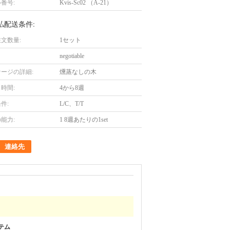
番号:
Kvis-Sc02 （A-21）
払配送条件:
文数量:
1セット
negotiable
ージの詳細:
燻蒸なしの木
時間:
4から8週
件:
L/C、T/T
能力:
1 8週あたりの1set
連絡先
テム