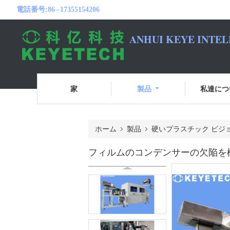
電話番号:
86--17355154206
ANHUI KEYE INTEL
家
製品
私達につ
ホーム
製品
硬いプラスチック ビジ
フィルムのコンデンサーの欠陥を