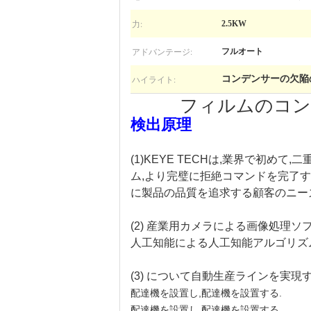
力:
2.5KW
アドバンテージ:
フルオート
ハイライト:
コンデンサーの欠陥
フィルムのコン
検出原理
(1)KEYE TECHは,業界で初
ム,より完璧に拒絶コマンドを完了
に製品の品質を追求する顧客のニー
(2) 産業用カメラによる画像処理
人工知能による人工知能アルゴリズ
(3) について
自動生産ラインを実現す
配達機を設置し,配達機を設置する.
配達機を設置し,配達機を設置する.