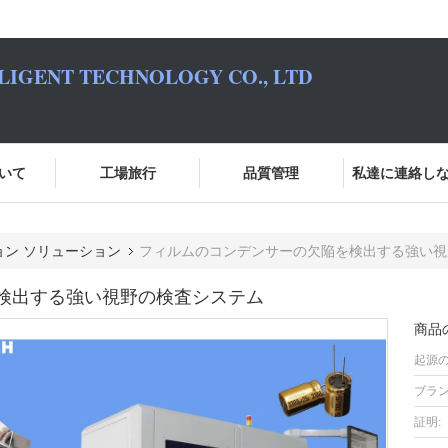
LIGENT TECHNOLOGY CO., LTD
いて
工場旅行
品質管理
私達に連絡し
ョン ソリューション
フィルムのコンデンサーの欠陥を検出する強い視
検出する強い視野の検査システム
商品
起源の
ブラン
証明: