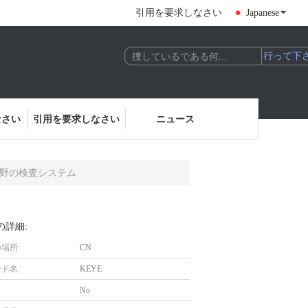
引用を要求しなさい
Japanese
なさい
引用を要求しなさい
ニュース
野の検査システム
の詳細:
場所:
CN
ド名:
KEYE
No