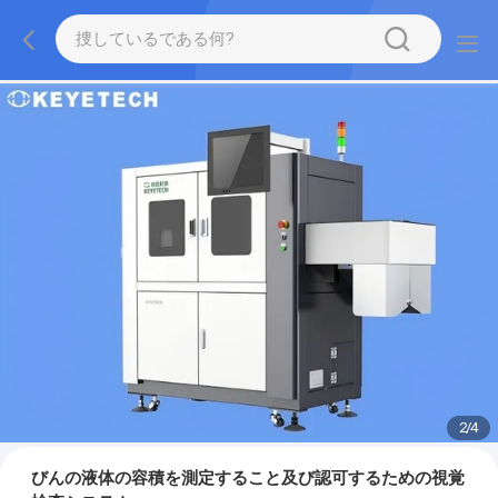
2
/
4
びんの液体の容積を測定すること及び認可するための視覚