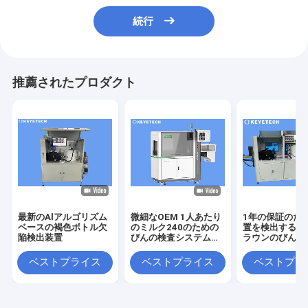
続行
推薦されたプロダクト
最新のAlアルゴリズム
微細なOEM 1人あたり
1年の保証のた
ベースの褐色ボトル欠
のミルク240のための
置を検出する特
陥検出装置
びんの検査システムは
ラウンのびんの
包装受け入れる
シロップにしな
ベストプライス
ベストプライス
ベストプラ