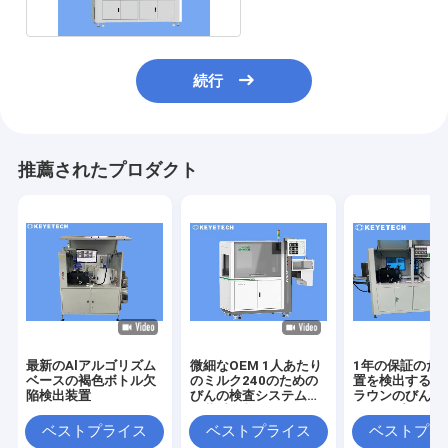
続行
推薦されたプロダクト
最新のAlアルゴリズム
微細なOEM 1人あたり
1年の保証のた
ベースの褐色ボトル欠
のミルク240のための
置を検出する特
陥検出装置
びんの検査システムは
ラウンのびんの
包装受け入れる
シロップにしな
ベストプライス
ベストプライス
ベストプラ