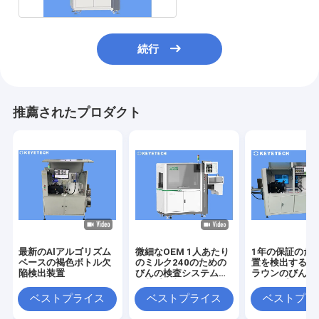
続行
推薦されたプロダクト
最新のAlアルゴリズム
微細なOEM 1人あたり
1年の保証のた
ベースの褐色ボトル欠
のミルク240のための
置を検出する特
陥検出装置
びんの検査システムは
ラウンのびんの
包装受け入れる
シロップにしな
ベストプライス
ベストプライス
ベストプラ