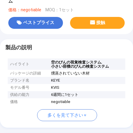
ム
価格：negotiable
MOQ：1セット
ベストプライス
接触
製品の説明
,
空のびんの視覚検査システム
ハイライト
小さい容積のびんの検査システム
パッケージの詳細
燻蒸されていない木材
ブランド名
KEYE
モデル番号
KVIS
供給の能力
6週間に1セット
価格
negotiable
多くを見て下さい