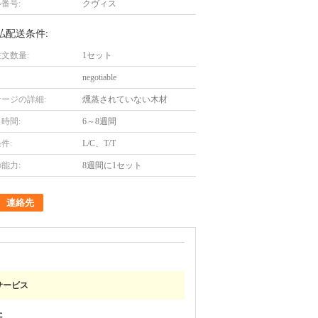
番号:
クヴィス
払配送条件:
文数量:
1セット
negotiable
ージの詳細:
燻蒸されていない木材
時間:
6～8週間
件:
L/C、T/T
能力:
8週間に1セット
連絡先
サービス
た