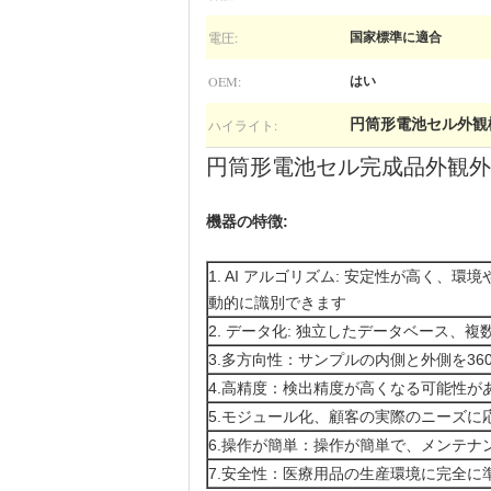
電圧:
国家標準に適合
OEM:
はい
ハイライト:
円筒形電池セル外観
円筒形電池セル完成品外観外
機器の特徴:
1. AI アルゴリズム: 安定性が高く
動的に識別できます
2. データ化: 独立したデータベース
3.多方向性：サンプルの内側と外側を36
4.高精度：検出精度が高くなる可能性が
5.モジュール化、顧客の実際のニーズに
6.操作が簡単：操作が簡単で、メンテナ
7.安全性：医療用品の生産環境に完全に