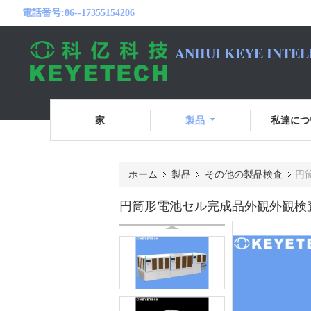
電話番号:
86--17355154206
ANHUI KEYE INTEL
家
製品
私達につ
ホーム
製品
その他の製品検査
円
円筒形電池セル完成品外観外観検