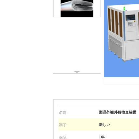
名前:
製品外観外観検査装置
調子:
新しい
保証:
1年