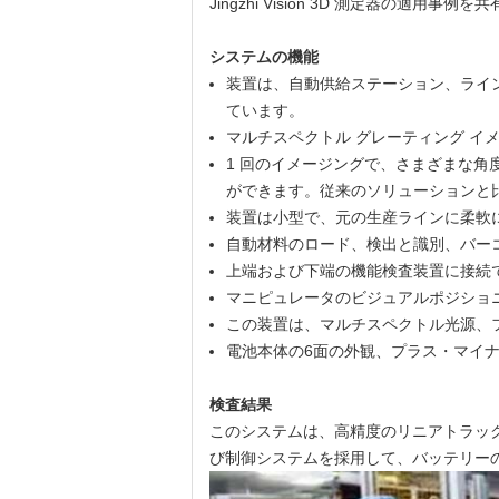
Jingzhi Vision 3D 測定器
システムの機能
装置は、自動供給ステーション、ライ
ています。
マルチスペクトル グレーティング イ
1 回のイメージングで、さまざまな
ができます。従来のソリューションと
装置は小型で、元の生産ラインに柔軟
自動材料のロード、検出と識別、バーコ
上端および下端の機能検査装置に接続
マニピュレータのビジュアルポジショ
この装置は、マルチスペクトル光源、フ
電池本体の6面の外観、プラス・マイ
検査結果
このシステムは、高精度のリニアトラッ
び制御システムを採用して、バッテリー