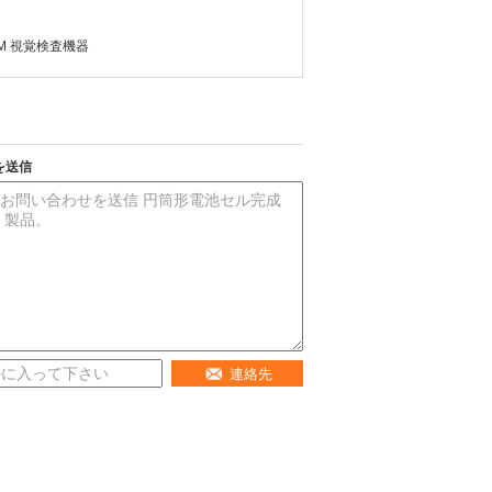
M 視覚検査機器
を送信
連絡先