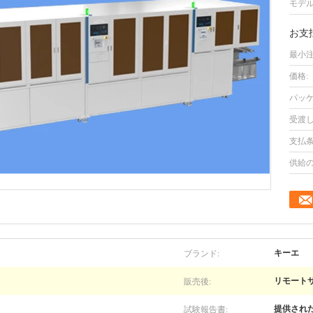
モデル
お支
最小注
価格:
パッケ
受渡し
支払条
供給の
ブランド:
キーエ
販売後:
リモート
試験報告書:
提供され