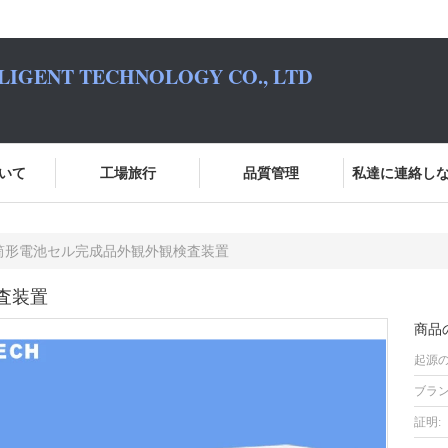
LIGENT TECHNOLOGY CO., LTD
いて
工場旅行
品質管理
私達に連絡し
筒形電池セル完成品外観外観検査装置
査装置
商品
起源の
ブラン
証明: