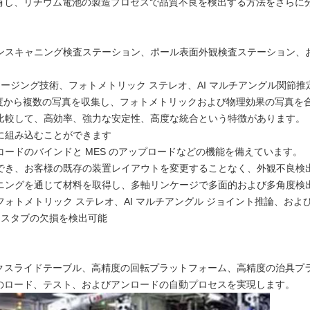
の適用事例を共有し、リチウム電池の製造プロセスで品質不良を検出する方法をさら
ンスキャニング検査ステーション、ポール表面外観検査ステーション、
メージング技術、フォトメトリック ステレオ、AI マルチアングル関節
角度から複数の写真を収集し、フォトメトリックおよび物理効果の写真を
比較して、高効率、強力な安定性、高度な統合という特徴があります。
に組み込むことができます
ードのバインドと MES のアップロードなどの機能を備えています。
でき、お客様の既存の装置レイアウトを変更することなく、外観不良検
ニングを通じて材料を取得し、多軸リンケージで多面的および多角度検
ォトメトリック ステレオ、AI マルチアングル ジョイント推論、お
ナスタブの欠損を検出可能
クスライドテーブル、高精度の回転プラットフォーム、高精度の治具プ
のロード、テスト、およびアンロードの自動プロセスを実現します。