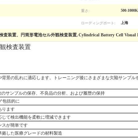
重さ:
500-1000
ローディングポート:
上海
検査装置、円筒形電池セル外観検査装置
Cylindrical Battery Cell Visua
,
観検査装置
、環境や背景の乱れに適応します。トレーニング後にさまざまな欠陥サンプル
、複数のサンプルの保存、不良品の分析、および履歴の保持
0°包括的に
あります
応じて検出機能を柔軟に増減できます
ンスが簡単です
準拠した医療グレードの材料製造