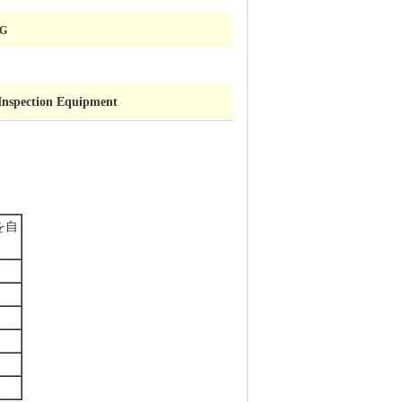
KG
l Inspection Equipment
を自