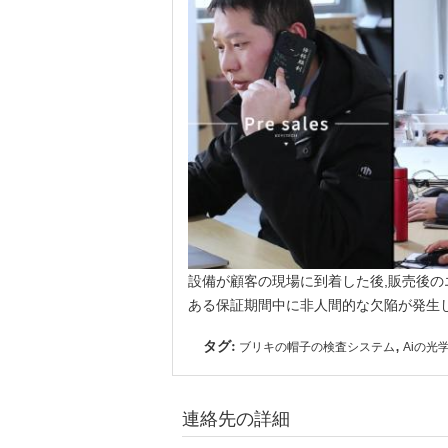
設備が顧客の現場に到着した後,販売後の
ある保証期間中に非人間的な欠陥が発生し
タグ:
,
ブリキの帽子の検査システム
Aiの光
連絡先の詳細