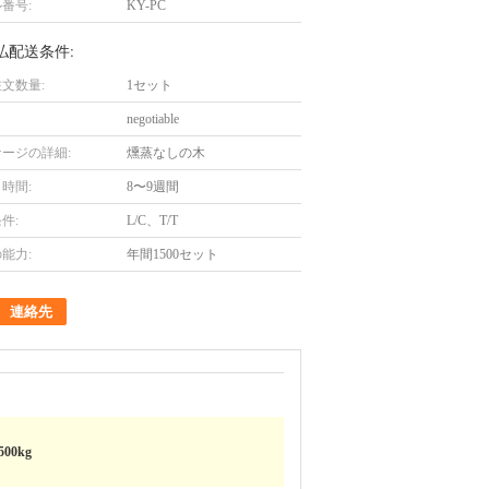
番号:
KY-PC
払配送条件:
文数量:
1セット
negotiable
ージの詳細:
燻蒸なしの木
時間:
8〜9週間
件:
L/C、T/T
能力:
年間1500セット
連絡先
500kg