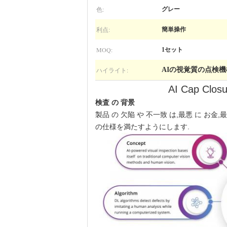
色:
グレー
利点:
簡単操作
MOQ:
1セット
ハイライト:
AIの視覚質の点検機
AI Cap 
検査 の 背景
製品 の 欠陥 や 不一致 は,最悪 に お
の仕様を満たすようにします.