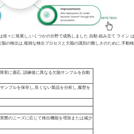
々に発展し,いくつかの分野で成熟しました.自動 組み立て ライン は,製品 
表面の欠陥の検出は,複雑な検出プロセスと欠陥の識別の難しさのために,手
背景障害に適応; 訓練後に異なる欠陥サンプルを自動
のサンプルを保存し,良くない製品を分析し,履歴を
客の実際のニーズに応じて検出機能を増加または減少