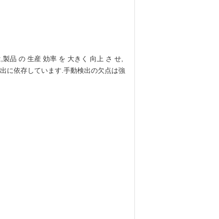
の 生産 効率 を 大きく 向上 さ せ,
動検出に依存しています.手動検出の欠点は強