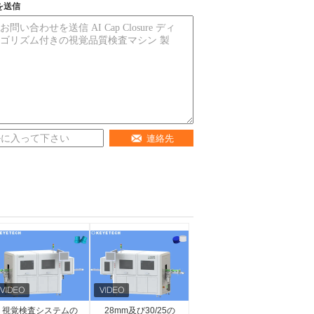
を送信
連絡先
視覚検査システムの
28mm及び30/25の