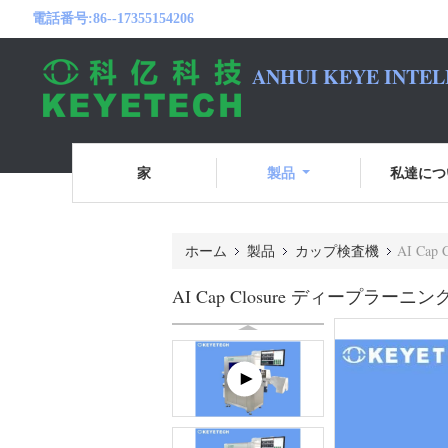
電話番号:
86--17355154206
ANHUI KEYE INTEL
家
製品
私達につ
ホーム
製品
カップ検査機
AI C
AI Cap Closure ディープ