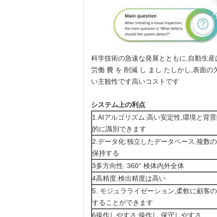
科学技術の急速な発展とともに,自動生産は徐
労働 費 を 削減 し まし たしかし,
い主観性です高いコストです
システム上の利点
1.AIアルゴリズム:高い安定性,環境と
的に識別できます
2.データ化:独立したデータベース,複数
保持する
3多方向性: 360° 検体内外全体
4高精度:検出精度は高い
5. モジュラライゼーション,柔軟に顧
することができます
6操作しやすさ:操作し,保守しやすさ