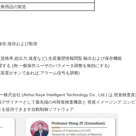
医療用品の製造
保存,保存および取得
資格率,総出力,速度など),生産履歴情報閲覧,輸出および保存機能
する (例:一般操作ユーザのパラメータ調整を無効にする)
電装置がオンであれば,アラーム信号を調整)
(Anhui Keye Intelligent Technology Co., Ltd.) 
&デザイナーとして最先端のAI視覚検査機器と 視覚イメージング,コン
ンを提供できます自動制御ソフトウェア.