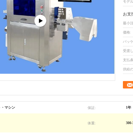
モデル
お支
最小注
価格:
パッケ
受渡し
支払条
供給の
保証:
ト・マシン
1年
体重:
300-