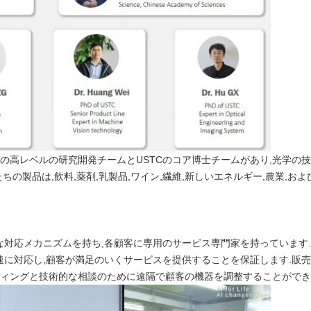
究所の高レベルの研究開発チームとUSTCのコア博士チームがあり,光学の
たちの製品は,飲料,薬剤,乳製品,ワイン,繊維,新しいエネルギー,農業,
な対応メカニズムを持ち,各顧客に専用のサービス専門家を持っています
に対応し,顧客が満足のいくサービスを提供することを保証します.販売
ティングと技術的な相談のために遠隔で顧客の機器を調整することができ