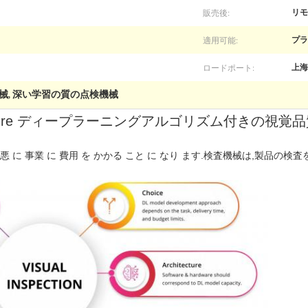
販売後:
リモ
適用可能:
プラ
ロードポート:
上海
械
深い学習の質の点検機械
,
Closure ディープラーニングアルゴリズム付きの視
金,最悪 に 事業 に 費用 を かかる こと に なり ます.検査機械は,製