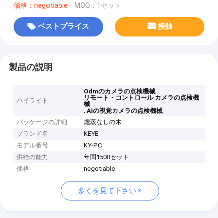
価格：negotiable
MOQ：1セット
ベストプライス
接触
製品の説明
,
Odmのカメラの点検機械
リモート・コントロール カメラの点検機
ハイライト
械
,
AIの視覚カメラの点検機械
パッケージの詳細
燻蒸なしの木
ブランド名
KEYE
モデル番号
KY-PC
供給の能力
年間1500セット
価格
negotiable
多くを見て下さい