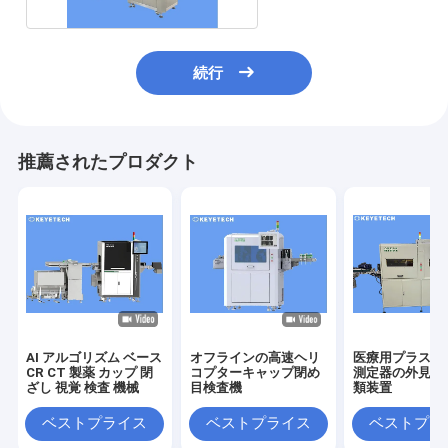
続行
推薦されたプロダクト
AI アルゴリズム ベース
オフラインの高速ヘリ
医療用プラスチ
CR CT 製薬 カップ 閉
コプターキャップ閉め
測定器の外見・
ざし 視覚 検査 機械
目検査機
類装置
ベストプライス
ベストプライス
ベストプラ