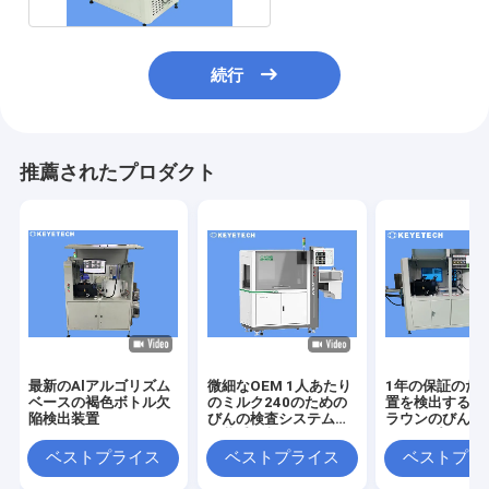
続行
推薦されたプロダクト
最新のAlアルゴリズム
微細なOEM 1人あたり
1年の保証のた
ベースの褐色ボトル欠
のミルク240のための
置を検出する特
陥検出装置
びんの検査システムは
ラウンのびんの
包装受け入れる
シロップにしな
ベストプライス
ベストプライス
ベストプラ