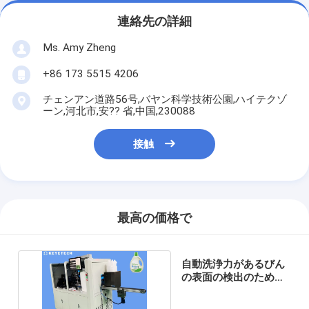
連絡先の詳細
Ms. Amy Zheng
+86 173 5515 4206
チェンアン道路56号,バヤン科学技術公園,ハイテクゾ
ーン,河北市,安?? 省,中国,230088
接触
最高の価格で
自動洗浄力があるびん
の表面の検出のための
包装の点検装置