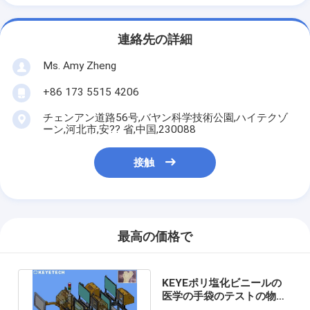
連絡先の詳細
Ms. Amy Zheng
+86 173 5515 4206
チェンアン道路56号,バヤン科学技術公園,ハイテクゾ
ーン,河北市,安?? 省,中国,230088
接触
最高の価格で
KEYEポリ塩化ビニールの
医学の手袋のテストの物質
的な遠隔目視検差装置SS