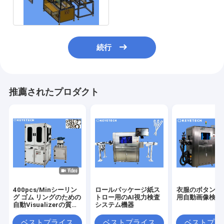
304
続行
推薦されたプロダクト
400pcs/Minシーリン
ロールパッケージ紙ス
衣服のボタンチ
グ ゴム リングのための
トロー用のAI視力検査
用自動画像検査
自動Visualizerの質の
システム機器
点検機械
ベストプライス
ベストプライス
ベストプラ