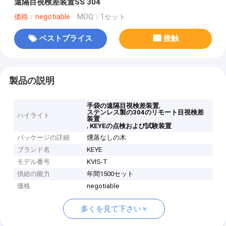
遠隔目視検差装置SS 304
価格：negotiable
MOQ：1セット
ベストプライス
接触
製品の説明
,
手袋の遠隔目視検差装置
ステンレス製の304のリモート目視検差
ハイライト
装置
,
KEYEの点検および試験装置
パッケージの詳細
燻蒸なしの木
ブランド名
KEYE
モデル番号
KVIS-T
供給の能力
年間1500セット
価格
negotiable
多くを見て下さい