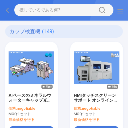
カップ検査機
(149)
AIベースのミネラルウ
HMIタッチスクリーン
ォーターキャップ光学
サポート オンラインオ
ビジョンソート機
フライン カメラビジョ
価格:
negotiable
価格:
negotiable
ン検査機
MOQ:
1セット
MOQ:
1セット
最新価格を得る
最新価格を得る