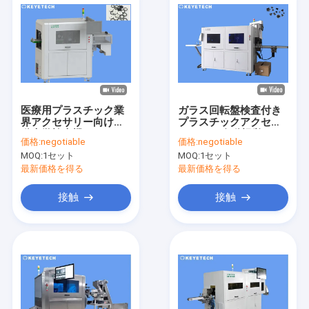
医療用プラスチック業
ガラス回転盤検査付き
界アクセサリー向け自
プラスチックアクセサ
動光学検査機
リーCCD自動視覚シス
価格:
negotiable
価格:
negotiable
テム
MOQ:
1セット
MOQ:
1セット
最新価格を得る
最新価格を得る
接触
接触
家
プロダクト
私達について