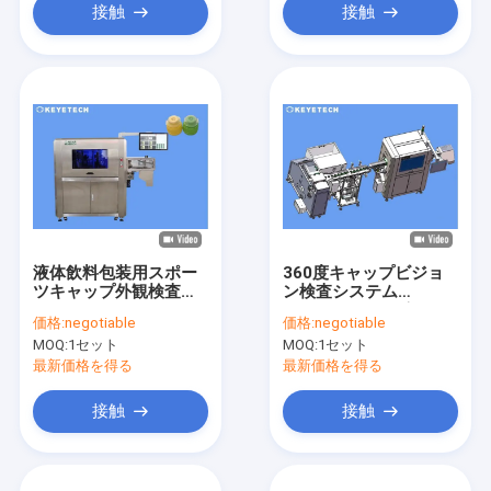
接触
接触
液体飲料包装用スポー
360度キャップビジョ
ツキャップ外観検査シ
ン検査システム
ステム
20mm~38mmボトル
価格:
negotiable
価格:
negotiable
閉塞用
MOQ:
1セット
MOQ:
1セット
最新価格を得る
最新価格を得る
接触
接触