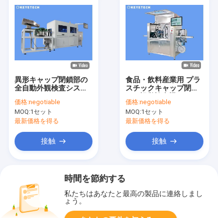
異形キャップ閉鎖部の
食品・飲料産業用 プラ
全自動外観検査システ
スチックキャップ閉塞
ム
AOI 視覚検査機
価格:
negotiable
価格:
negotiable
MOQ:
1セット
MOQ:
1セット
最新価格を得る
最新価格を得る
接触
接触
時間を節約する
私たちはあなたと最高の製品に連絡しまし
ょう。