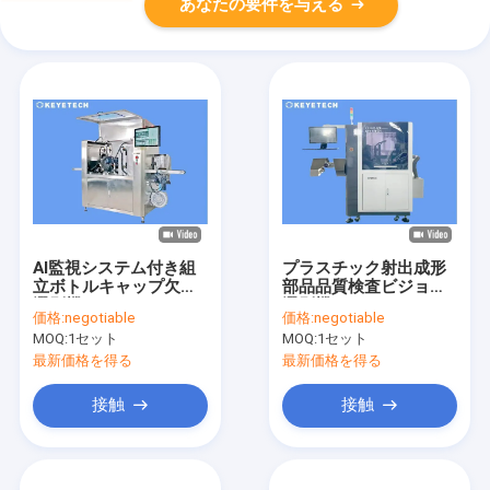
あなたの要件を与える
AI監視システム付き組
プラスチック射出成形
立ボトルキャップ欠陥
部品品質検査ビジョン
選別機
選別機
価格:
negotiable
価格:
negotiable
MOQ:
1セット
MOQ:
1セット
最新価格を得る
最新価格を得る
接触
接触