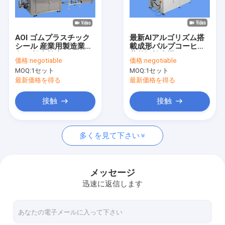
工場旅行
品質管理
AOI ゴムプラスチック
最新AIアルゴリズム搭
シール 産業用製造業者
載成形パルプコーヒー
私達に連絡しなさい
向け 視力検査ソリュー
蓋外観検査機
価格:
negotiable
価格:
negotiable
ション
MOQ:
1セット
MOQ:
1セット
ニュース
最新価格を得る
最新価格を得る
引用を要求しなさい
接触
接触
多くを見て下さい
ボトル検査機
カップ検査機
メッセージ
迅速に返信します
プレフォーム検査機
IML検査機