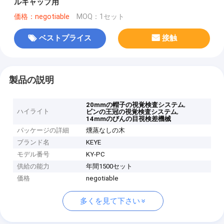
ルキャップ用
価格：negotiable
MOQ：1セット
ベストプライス
接触
製品の説明
,
20mmの帽子の視覚検査システム
ハイライト
,
ビンの王冠の視覚検査システム
14mmのびんの目視検差機械
パッケージの詳細
燻蒸なしの木
ブランド名
KEYE
モデル番号
KY-PC
供給の能力
年間1500セット
価格
negotiable
多くを見て下さい