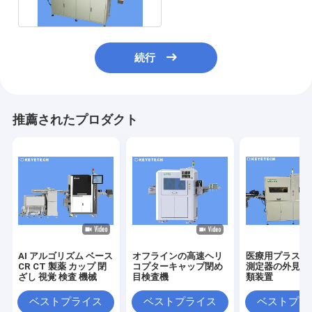
続行
推薦されたプロダクト
AI アルゴリズム ベース
オフラインの高速ヘリ
医療用プラスチ
CR CT 製薬 カップ 閉
コプターキャップ閉め
測定器の外見・
ざし 視覚 検査 機械
目検査機
類装置
ベストプライス
ベストプライス
ベストプラ