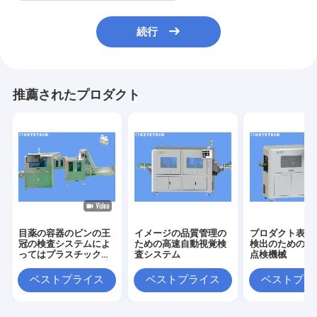
続行
推薦されたプロダクト
目薬の容器のビンの王
イメージの品質管理の
プロダクト表面
冠の検査システムによ
ための高速自動視覚検
検出のための自
ってはプラスチック包
査システム
点検機械
装のための探知器が逃
走する
ベストプライス
ベストプライス
ベストプラ