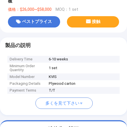
械
価格：$26,000~$58,000
MOQ：1 set
ベストプライス
接触
製品の説明
Delivery Time
6-10 weeks
Minimum Order
1 set
Quantity
Model Number
KVIS
Packaging Details
Plywood carton
Payment Terms
T/T
多くを見て下さい