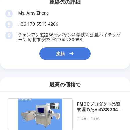
連絡先の詳細
Ms. Amy Zheng
+86 173 5515 4206
チェンアン道路56号,バヤン科学技術公園,ハイテクゾ
ーン,河北市,安?? 省,中国,230088
接触
最高の価格で
FMCGプロダクト品質
管理のためのSS 304の
目視検差機械
Price： 1 set