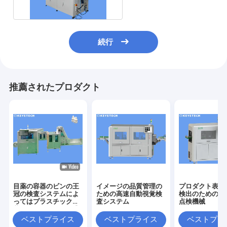
続行
推薦されたプロダクト
目薬の容器のビンの王
イメージの品質管理の
プロダクト表面
冠の検査システムによ
ための高速自動視覚検
検出のための自
ってはプラスチック包
査システム
点検機械
装のための探知器が逃
走する
ベストプライス
ベストプライス
ベストプラ