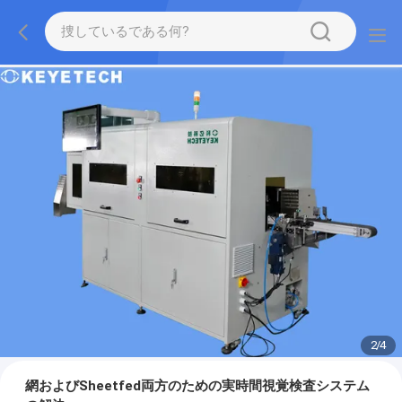
2
/
4
網およびSheetfed両方のための実時間視覚検査システム