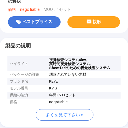
の解決
価格：negotiable
MOQ：1セット
ベストプライス
接触
製品の説明
,
視覚検査システム4kw
ハイライト
,
実時間視覚検査システム
Sheetfedのための視覚検査システム
パッケージの詳細
燻蒸されていない木材
ブランド名
KEYE
モデル番号
KVIS
供給の能力
年間1500セット
価格
negotiable
多くを見て下さい