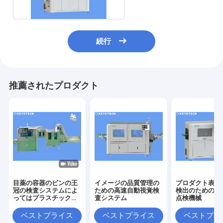
続行
推薦されたプロダクト
目薬の容器のビンの王
イメージの品質管理の
プロダクト表面
冠の検査システムによ
ための高速自動視覚検
検出のための自
ってはプラスチック包
査システム
点検機械
装のための探知器が逃
走する
ベストプライス
ベストプライス
ベストプラ