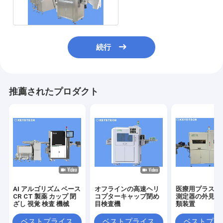
続行
推薦されたプロダクト
AI アルゴリズム ベース
オフラインの高速ヘリ
医療用プラスチ
CR CT 製薬 カップ 閉
コプターキャップ閉め
測定器の外見・
ざし 視覚 検査 機械
目検査機
類装置
ベストプライス
ベストプライス
ベストプラ