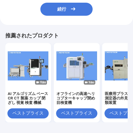
続行
推薦されたプロダクト
AI アルゴリズム ベース
オフラインの高速ヘリ
医療用プラスチ
CR CT 製薬 カップ 閉
コプターキャップ閉め
測定器の外見・
ざし 視覚 検査 機械
目検査機
類装置
ベストプライス
ベストプライス
ベストプラ