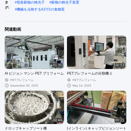
タ
#
視覚穀物の検光子
#
穀物の検光子装置
グ:
#
機械を点検するKEYEの食糧質
関連動画
01:35
00:53
AI ビジョン マシン PET プリフォーム
PETプレフォームの分類機-1
PETプレフォーム
PETプレフォーム
September 30, 2025
May 14, 2025
00:44
00:21
ドロップキャップソート機
(インライン) キャップビジョンソート