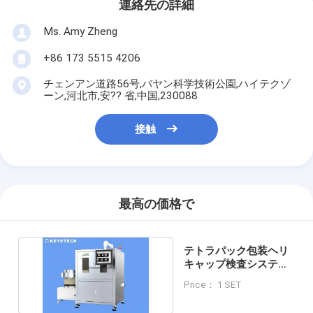
連絡先の詳細
Ms. Amy Zheng
+86 173 5515 4206
チェンアン道路56号,バヤン科学技術公園,ハイテクゾ
ーン,河北市,安?? 省,中国,230088
接触
最高の価格で
テトラパック包装ヘリ
キャップ検査システム
自動品質管理機
Price： 1 SET