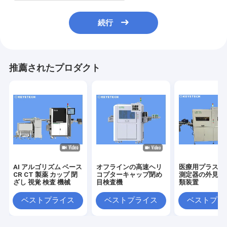
続行
推薦されたプロダクト
AI アルゴリズム ベース
オフラインの高速ヘリ
医療用プラスチ
CR CT 製薬 カップ 閉
コプターキャップ閉め
測定器の外見・
ざし 視覚 検査 機械
目検査機
類装置
ベストプライス
ベストプライス
ベストプラ