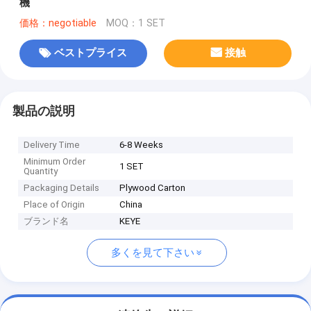
機
価格：negotiable
MOQ：1 SET
ベストプライス
接触
製品の説明
Delivery Time
6-8 Weeks
Minimum Order
1 SET
Quantity
Packaging Details
Plywood Carton
Place of Origin
China
ブランド名
KEYE
多くを見て下さい