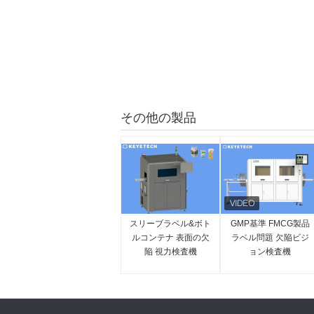
その他の製品
スリーブラベル&ボト
GMP基準 FMCG製品
ルコンテナ 表面の欠
ラベル問題 欠陥ビジ
陥 視力検査機
ョン検査機