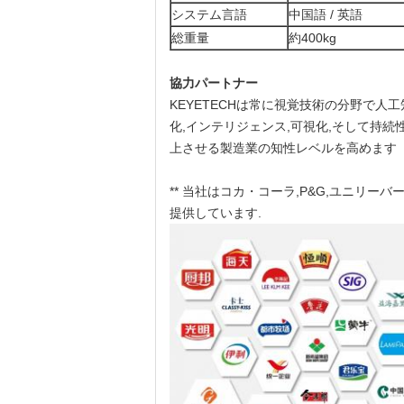
システム言語
中国語 / 英語
総重量
約400kg
協力パートナー
KEYETECHは常に視覚技術の分野で
化,インテリジェンス,可視化,そして持
上させる製造業の知性レベルを高めます
** 当社はコカ・コーラ,P&G,ユニリーバー,AL
提供しています.