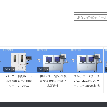
バーコード認識ラベ
印刷ラベル 包装 Ai 視
曲がるプラスチック
ル欠陥検査用AI画像
覚検査 機械の自動化
びんFMCGのパッケ
ソートシステム
品質管理
ージのための点検機
械を印刷する