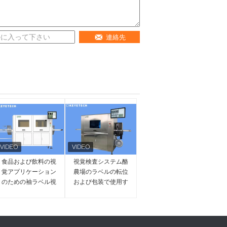
連絡先
食品および飲料の視
視覚検査システム酪
覚アプリケーション
農場のラベルの転位
のための袖ラベル視
および包装で使用す
覚検査システム
る