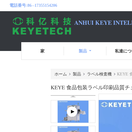
電話番号:
86--17355154206
ANHUI KEYE INTEL
家
製品
私達につ
ホーム
製品
ラベル検査機
KEY
KEYE 食品包装ラベル印刷品質