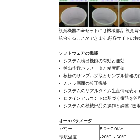
視覚機器の全セットには機械部品,視覚電
統合することができます.顧客サイトの特
ソフトウェアの機能
システム検出機能の有効と無効
検出指数パラメータと精度調整
模様のサンプル採取とサンプル情報の
カメラ画面の校正機能
システムのリアルタイム生産情報表示 (
ログインアカウントに基づく権限を管理
システムの機械部品の操作と調整 (送
オー
p
パラメータ
パワー
5.0〜7.0Kw
環境温度
-20°C ~ 60°C