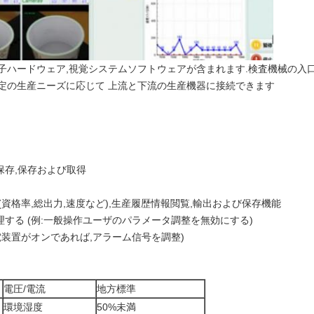
子ハードウェア,視覚システムソフトウェアが含まれます.検査機械の入
定の生産ニーズに応じて 上流と下流の生産機器に接続できます
保存,保存および取得
資格率,総出力,速度など),生産履歴情報閲覧,輸出および保存機能
する (例:一般操作ユーザのパラメータ調整を無効にする)
電装置がオンであれば,アラーム信号を調整)
電圧/電流
地方標準
環境湿度
50%未満