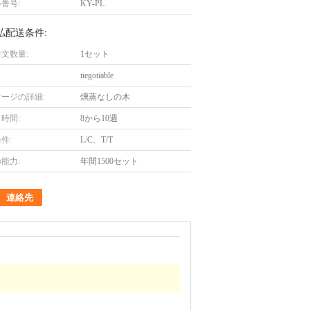
番号:
KY-PL
払配送条件:
文数量:
1セット
negotiable
ージの詳細:
燻蒸なしの木
時間:
8から10週
件:
L/C、T/T
能力:
年間1500セット
連絡先