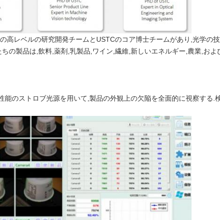
究所の高レベルの研究開発チームとUSTCのコア博士チームがあり,光学の
たちの製品は,飲料,薬剤,乳製品,ワイン,繊維,新しいエネルギー,農業,
能のストロブ光源を用いて,製品の外観上の欠陥を全面的に視察する.検査速度は