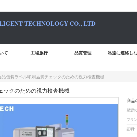
LIGENT TECHNOLOGY CO., LTD
いて
工場旅行
品質管理
私達に連絡し
E 食品包装ラベル印刷品質チェックのための視力検査機械
チェックのための視力検査機械
商品
起源の
ブラン
証明: