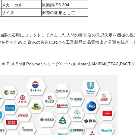
メカニカル
炭素鋼/SS 304
サイズ
実際の図形として
人工知能の応用にコミットしてきました人間の目と脳の意思決定を機械の視
続性を作るために,従来の製造における工業製品に品質検出と分類を統合し
PLA,Shriji Polymer,ベリーグローバル,Aptar,LAMIPAK,TP