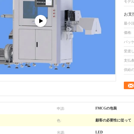
モデル
お支
最小注
価格:
パッケ
受渡し
支払条
供給の
申請:
FMCGの包装
色:
顧客の必要性に従って
光源:
LED