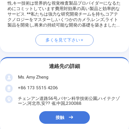
性,キー技術は世界的な視覚検査製品プロバイダーになるた
めにコミットしています費用対効果の高い製品と効率的な
サービス. **私たちは強力な研究開発チームを持ち,コアテ
クノロジーをマスターし,いくつかのカメラ,レンズ,ライト
製品を開発し,将来の持続可能な開発の基礎を築きました....
多くを見て下さい
連絡先の詳細
Ms. Amy Zheng
+86 173 5515 4206
チェンアン道路56号,バヤン科学技術公園,ハイテクゾ
ーン,河北市,安?? 省,中国,230088
接触