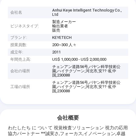
Anhui Keye Intelligent Technology Co.,
会社名
Ltd
製造メーカー
ビジネスタイプ:
輸出業者
販売
ブランド:
KEYETECH
授業員数:
200~300 人々
成立年:
2011
年間売上高:
US$ 1,000,000 - US$ 2,000,000
チェンアン道路56号,バヤン科学技術公
会社の場所
園,ハイテクゾーン,河北市,安?? 省,中
国,230088
チェンアン道路56号,バヤン科学技術公
工場の場所
園,ハイテクゾーン,河北市,安?? 省,中
国,230088
会社概要
わたしたち に つい て 視覚検査ソリューション 視力の応用
協力パートナー **誠実さ,フォーカス,イノベーション,卓越