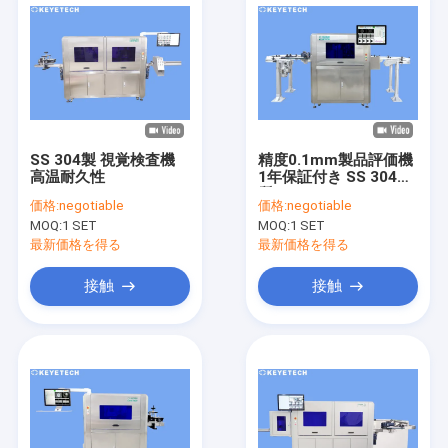
SS 304製 視覚検査機
精度0.1mm製品評価機
高温耐久性
1年保証付き SS 304材
質
価格:
negotiable
価格:
negotiable
MOQ:
1 SET
MOQ:
1 SET
最新価格を得る
最新価格を得る
接触
接触
家
プロダクト
私達について