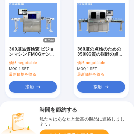
360度品質検査 ビジョ
360度の点検のための
ンマシン FMCGオンラ
350KG質の視野の点検
イン欠陥検出器
機械
価格:
negotiable
価格:
negotiable
MOQ:
1 SET
MOQ:
1 SET
最新価格を得る
最新価格を得る
接触
接触
時間を節約する
私たちはあなたと最高の製品に連絡しまし
ょう。