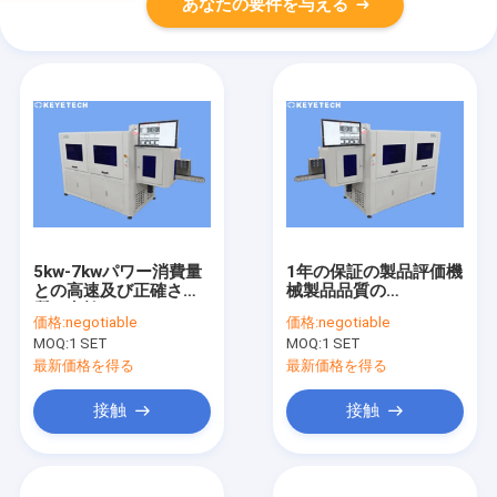
あなたの要件を与える
5kw-7kwパワー消費量
1年の保証の製品評価機
との高速及び正確さの
械製品品質の
質の点検
Inpsectionシステム
価格:
negotiable
価格:
negotiable
MOQ:
1 SET
MOQ:
1 SET
最新価格を得る
最新価格を得る
接触
接触