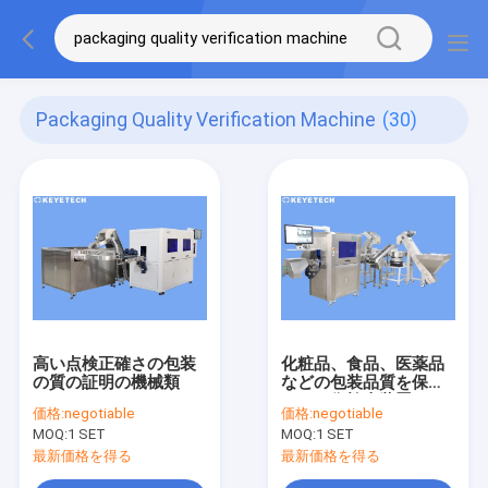
Packaging Quality Verification Machine
(30)
高い点検正確さの包装
化粧品、食品、医薬品
の質の証明の機械類
などの包装品質を保証
する画像検査装置
価格:
negotiable
価格:
negotiable
MOQ:
1 SET
MOQ:
1 SET
最新価格を得る
最新価格を得る