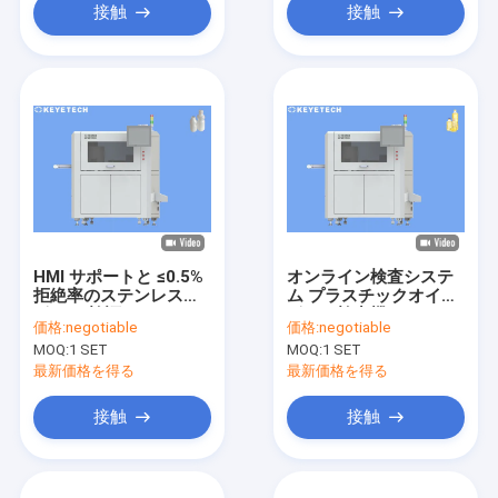
接触
接触
HMI サポートと ≤0.5%
オンライン検査システ
拒絶率のステンレス鋼
ム プラスチックオイル
ボトル 検証システム
ボトル検出機 300-
価格:
negotiable
価格:
negotiable
500Kg 重量
MOQ:
1 SET
MOQ:
1 SET
最新価格を得る
最新価格を得る
接触
接触